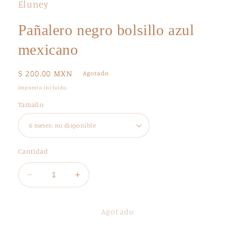
Eluney
modal
Pañalero negro bolsillo azul
mexicano
Precio
$ 200.00 MXN
Agotado
habitual
Impuesto incluido.
Tamaño
Cantidad
Reducir
Aumentar
cantidad
cantidad
para
para
Pañalero
Pañalero
Agotado
negro
negro