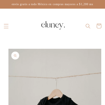
Ir
envío gratis a todo México en compras mayores a $1,200 mx
directamente
al contenido
Carrito
Ir
directamente
a la
información
del producto