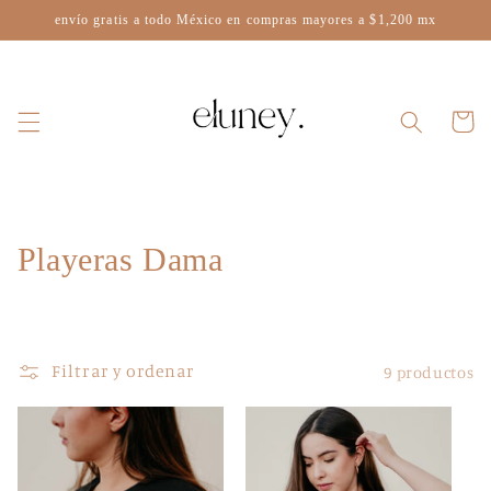
Ir
envío gratis a todo México en compras mayores a $1,200 mx
directamente
al contenido
Carrito
C
Playeras Dama
o
l
Filtrar y ordenar
9 productos
e
c
c