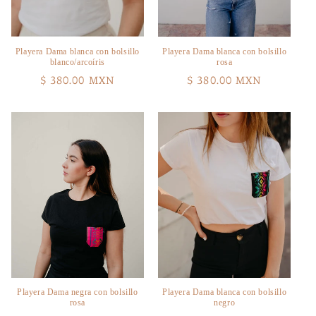
Playera Dama blanca con bolsillo
Playera Dama blanca con bolsillo
blanco/arcoíris
rosa
Precio
$ 380.00 MXN
Precio
$ 380.00 MXN
habitual
habitual
Playera Dama negra con bolsillo
Playera Dama blanca con bolsillo
rosa
negro