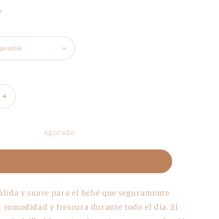
o.
Aumentar
cantidad
para
Pañalero
Agotado
blanco
bolsillo
Comprar ahora
ul
blanco/azul
mexicano
álida y suave para el bebé que seguramente
comodidad y frescura durante todo el día. El