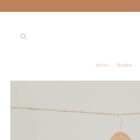
Ir
directamente
al contenido
Inicio
Tienda
Ir
directamente
a la
información
del producto