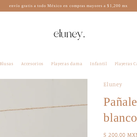
envío gratis a todo México en compras mayores a $1,200 mx
Blusas
Accesorios
Playeras dama
Infantil
Playeras C
Eluney
Pañale
blanco
Precio
$ 200.00 MX