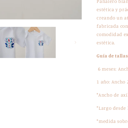
Pañalero blan
estética y pr
creando un a
fabricada con
comodidad ex
estética.
Guía de talla
6 meses: Anc
1 año: Ancho
*Ancho de axi
*Largo desde 
*medida sobr