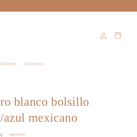
Iniciar
Carrito
sesión
aballero
Contacto
ro blanco bolsillo
/azul mexicano
N
Agotado